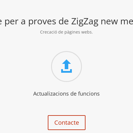
e per a proves de ZigZag new m
Crecació de pàgines webs.

Actualizacions de funcions
Contacte