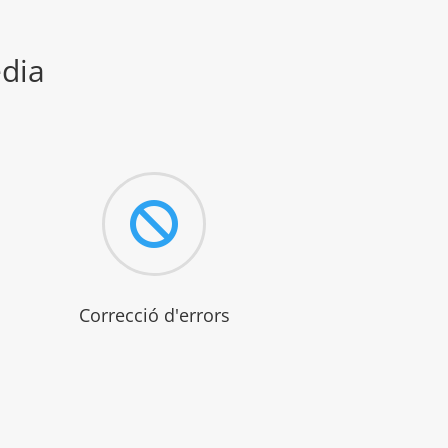
edia

Correcció d'errors