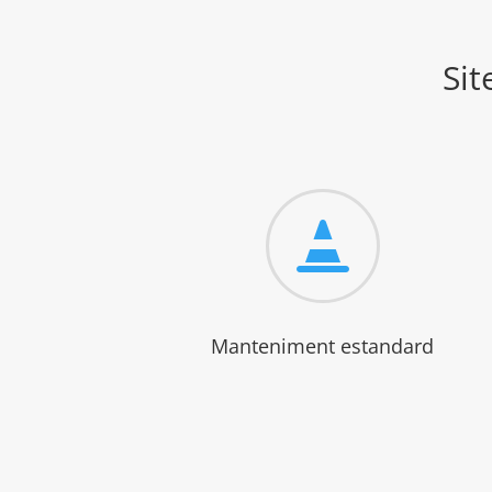
Sit

Manteniment estandard