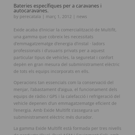
Bateries específiques per a caravanes i
autocaravanes.
by
perecatala
|
març 1, 2012
|
news
Exide acaba d’iniciar la comercialització de Multifit,
una gamma que cobreix les necessitats
d’emmagatzematge d’energia d’instal · ladors
professionals i d’usuaris privats per a aquest
particular tipus de vehicles, la seguretat i confort
depèn en gran mesura del subministrament elèctric
de tots els equips incorporats en ells.
Operacions tan essencials com la conservació del
menjar, l’abastament d’aigua, el funcionament dels
equips de ràdio / GPS i la calefacció i refrigeració del
vehicle depenen d’un emmagatzematge eficient de
l’energia. Amb Exide Multifit s’assegura un
subministrament elèctric més durador.
La gamma Exide Multifit està formada per tres nivells