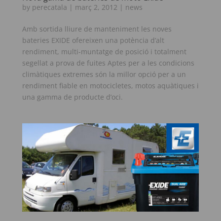
by
perecatala
|
març 2, 2012
|
news
Amb sortida lliure de manteniment les noves
bateries EXIDE ofereixen una potència d’alt
rendiment, multi-muntatge de posició i totalment
segellat a prova de fuites Aptes per a les condicions
climàtiques extremes són la millor opció per a un
rendiment fiable en motocicletes, motos aquàtiques i
una gamma de producte d’oci.