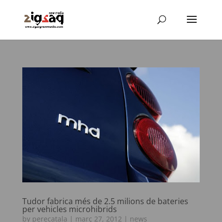
Tudor fabrica més de 2.5 milions de bateries
per vehicles microhibrids
by
perecatala
|
març 27, 2012
|
news