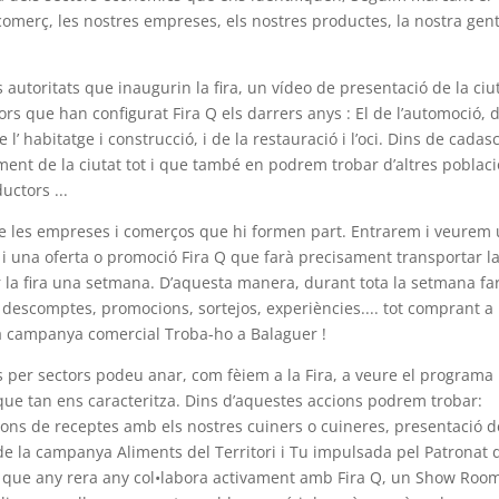
 comerç, les nostres empreses, els nostres productes, la nostra gent.
autoritats que inaugurin la fira, un vídeo de presentació de la ciu
ors que han configurat Fira Q els darrers anys : El de l’automoció, 
 l’ habitatge i construcció, i de la restauració i l’oci. Dins de cada
ament de la ciutat tot i que també en podrem trobar d’altres poblac
ctors ...
s de les empreses i comerços que hi formen part. Entrarem i veurem
 i una oferta o promoció Fira Q que farà precisament transportar l
gar la fira una setmana. D’aquesta manera, durant tota la setmana f
s, descomptes, promocions, sortejos, experiències.... tot comprant a 
la campanya comercial Troba-ho a Balaguer !
ts per sectors podeu anar, com fèiem a la Fira, a veure el programa
 que tan ens caracteritza. Dins d’aquestes accions podrem trobar:
ions de receptes amb els nostres cuiners o cuineres, presentació d
 de la campanya Aliments del Territori i Tu impulsada pel Patronat 
, que any rera any col•labora activament amb Fira Q, un Show Roo