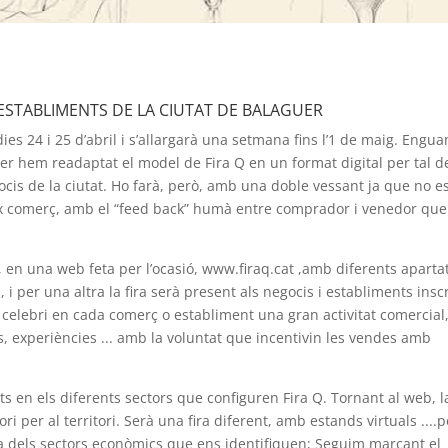
I ESTABLIMENTS DE LA CIUTAT DE BALAGUER
dies 24 i 25 d’abril i s’allargarà una setmana fins l’1 de maig. Engua
er hem readaptat el model de Fira Q en un format digital per tal d
is de la ciutat. Ho farà, però, amb una doble vessant ja que no e
eix comerç, amb el “feed back” humà entre comprador i venedor que
a, en una web feta per l’ocasió, www.firaq.cat ,amb diferents aparta
, i per una altra la fira serà present als negocis i establiments inscr
celebri en cada comerç o establiment una gran activitat comercial
, experiències ... amb la voluntat que incentivin les vendes amb
ts en els diferents sectors que configuren Fira Q. Tornant al web, l
ori per al territori. Serà una fira diferent, amb estands virtuals ....p
sa dels sectors econòmics que ens identifiquen; Seguim marcant el