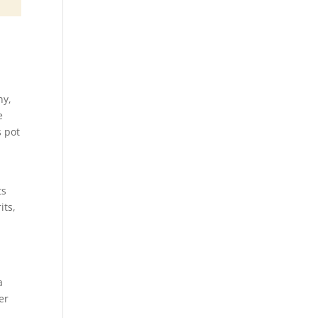
ny,
e
s pot
ts
its,
,
a
er