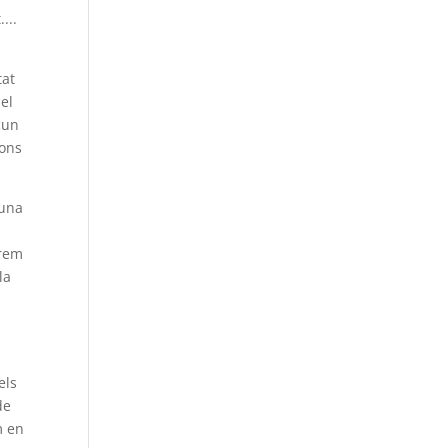
...
tat
del
scun
ions
 una
a
arem
la
els
de
m en