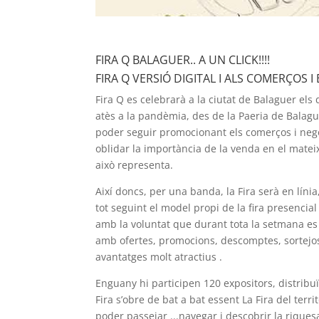
FIRA Q BALAGUER.. A UN CLICK!!!!
FIRA Q VERSIÓ DIGITAL I ALS COMERÇOS 
Fira Q es celebrarà a la ciutat de Balaguer els 
atès a la pandèmia, des de la Paeria de Balagu
poder seguir promocionant els comerços i negoc
oblidar la importància de la venda en el mat
això representa.
Així doncs, per una banda, la Fira serà en líni
tot seguint el model propi de la fira presencial 
amb la voluntat que durant tota la setmana es 
amb ofertes, promocions, descomptes, sortejos
avantatges molt atractius .
Enguany hi participen 120 expositors, distribuï
Fira s’obre de bat a bat essent La Fira del territ
poder passejar ...navegar i descobrir la rique