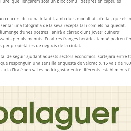
 lliure, que llençarem sota un bloc comú i desprès en càpsules
n concurs de cuina infantil, amb dues modalitats d’edat, que els 
sentar una fotografia de la seva recepta tal i com els ha quedat.
 diumenge d’unes postres i anirà a càrrec d’uns joves” cuiners”
essants per als menuts. En altres franges horàries també podreu fe
 per propietàries de negocis de la ciutat.
r tal de seguir ajudant aquests sectors econòmics, sortejarà entre t
 i que responguin una senzilla enquesta de valoració, 15 vals de 100
s a la Fira (cada val es podrà gastar entre diferents establiments f