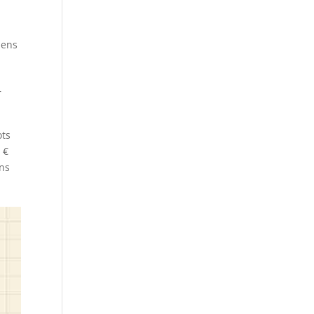
nens
r
ots
 €
ins