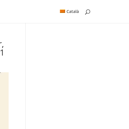
Català
r,
21