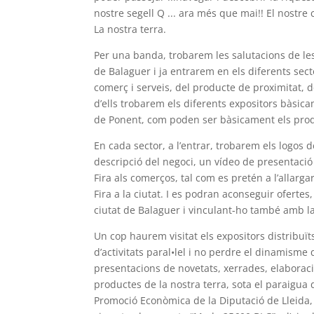
nostre segell Q ... ara més que mai!! El nostre
La nostra terra.
Per una banda, trobarem les salutacions de les 
de Balaguer i ja entrarem en els diferents sect
comerç i serveis, del producte de proximitat, de
d’ells trobarem els diferents expositors bàsic
de Ponent, com poden ser bàsicament els produ
En cada sector, a l’entrar, trobarem els logo
descripció del negoci, un vídeo de presentació
Fira als comerços, tal com es pretén a l’allar
Fira a la ciutat. I es podran aconseguir oferte
ciutat de Balaguer i vinculant-ho també amb 
Un cop haurem visitat els expositors distribuï
d’activitats paral•lel i no perdre el dinamisme
presentacions de novetats, xerrades, elaborac
productes de la nostra terra, sota el paraigua
Promoció Econòmica de la Diputació de Lleida