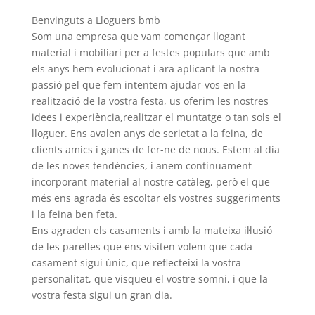
Benvinguts a Lloguers bmb
Som una empresa que vam començar llogant
material i mobiliari per a festes populars que amb
els anys hem evolucionat i ara aplicant la nostra
passió pel que fem intentem ajudar-vos en la
realització de la vostra festa, us oferim les nostres
idees i experiència,realitzar el muntatge o tan sols el
lloguer. Ens avalen anys de serietat a la feina, de
clients amics i ganes de fer-ne de nous. Estem al dia
de les noves tendències, i anem contínuament
incorporant material al nostre catàleg, però el que
més ens agrada és escoltar els vostres suggeriments
i la feina ben feta.
Ens agraden els casaments i amb la mateixa il·lusió
de les parelles que ens visiten volem que cada
casament sigui únic, que reflecteixi la vostra
personalitat, que visqueu el vostre somni, i que la
vostra festa sigui un gran dia.